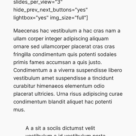
slides_per_view="3"
hide_prev_next_buttons="yes"
lightbox="yes" img_size="full"]
Maecenas hac vestibulum a hac cras nam a
ullam corper integer adipiscing aliquam
ornare sed ullamcorper placerat cras cras
fringilla condimentum quis potenti sodales
primis fames accumsan a quis justo.
Condimentum a a viverra suspendisse libero
vestibulum amet suspendisse a tincidunt
curabitur himenaeos elementum odio
placerat ultricies. Urna risus adipiscing curae
condimentum blandit aliquet hac potenti
mus.
A a sit a sociis dictumst velit
vestibulum a id vestibulum porta