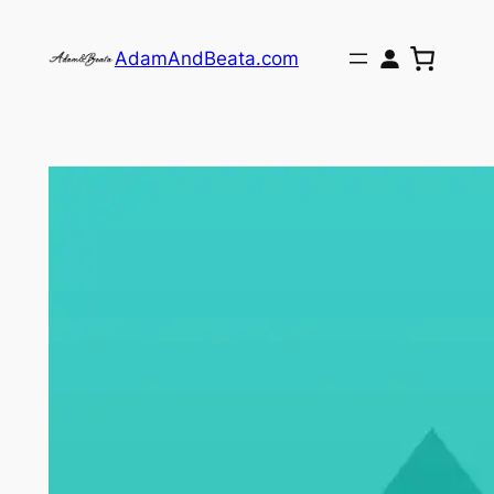
Skip
to
AdamAndBeata.com
content