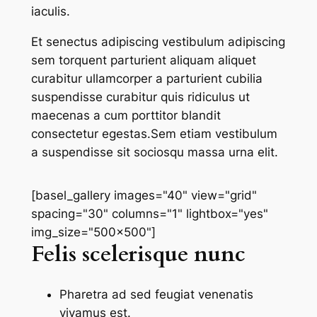
iaculis.
Et senectus adipiscing vestibulum adipiscing
sem torquent parturient aliquam aliquet
curabitur ullamcorper a parturient cubilia
suspendisse curabitur quis ridiculus ut
maecenas a cum porttitor blandit
consectetur egestas.Sem etiam vestibulum
a suspendisse sit sociosqu massa urna elit.
[basel_gallery images="40" view="grid"
spacing="30" columns="1" lightbox="yes"
img_size="500x500"]
Felis scelerisque nunc
Pharetra ad sed feugiat venenatis
vivamus est.